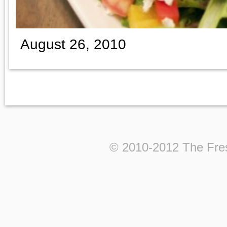
Nouveau Casino En Ligne Fiable
Top Casino En Ligne
Bonus Casino Sans Depot
Casino En Ligne Français
Casino En Ligne 2026
Casino En Ligne Retrait Immédiat 2026
Casino En Ligne France
Casino Non Aams
Free Spin Senza Deposito
Siti Casino Non Aams
Casino Non Aams Legali
코인카지노
토토사이트 추천
Trang Cá độ Bóng đá Uy Tín
Casino En Ligne France
Casino En Ligne
Casino En Ligne
Siti Poker Non Aams
Casino Online France
Casino Crypto En Ligne
Casino En Ligne Argent Réel
Casino En Ligne
Migliori Casinò Online In Italia