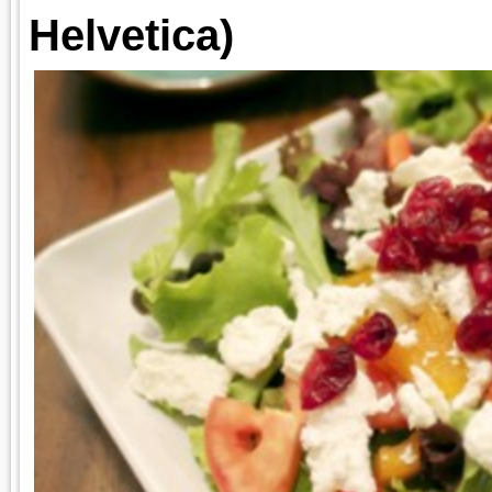
3
August 26, 2010
August 8, 20
Popular choices
Casino Non Aams
Casino Sites UK Not On Gamstop
Bitcoin Casino
© 2010-2012 The Fresh Fridge, All Rights Reserved
Migliori Casino Online
Casino En Ligne Fiable
Casino En Ligne Bonus Sans Dépôt
Migliori Casino Online
Sites De Paris Sportifs En Belgique
Tous Les Sites De Paris Sportifs Belgique
Meilleur Casino En Ligne Belgique
Casino En Ligne Belgique Bonus
Siti Scommesse Non Aams
Casino Non Aams Italia
App Scommesse
Casino Esteri Sicuri
Meilleur Site De Paris Sportif International
Avis Sur Sweet Bonanza
Site De Paris Sportif Ufc
出金が早いオンラインカジノ
Nhà Cái Châu âu
Meilleur Casino Sans Kyc
Site De Paris Sportifs
Meilleurs Nouveaux Casinos En Ligne