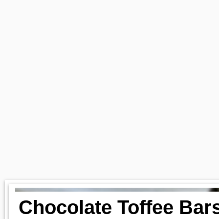
Chocolate Toffee Bars
Cranberr