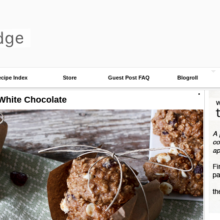
cipe Index
Store
Guest Post FAQ
Blogroll
White Chocolate