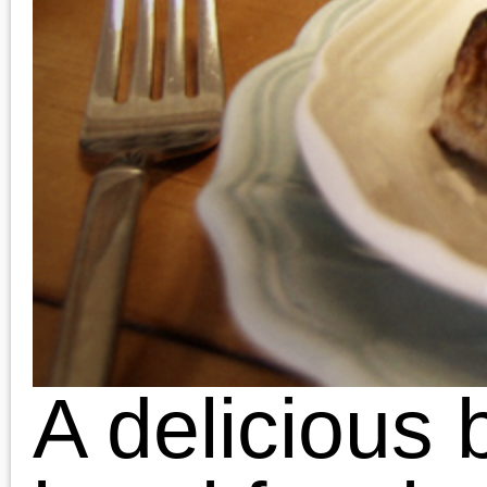
Bitcoin Casino
Migliori Casino Online
Casino En Ligne Fiable
Casino En Ligne Bonus Sans Dépôt
Migliori Casino Online
Sites De Paris Sportifs En Belgique
Tous Les Sites De Paris Sportifs Belgiq
Meilleur Casino En Ligne Belgique
Casino En Ligne Belgique Bonus
Siti Scommesse Non Aams
Casino Non Aams Italia
App Scommesse
Casino Esteri Sicuri