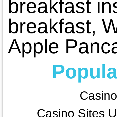
Meilleur Site De Paris Sportif Internation
Avis Sur Sweet Bonanza
Site De Paris Sportif Ufc
出金が早いオンラインカジノ
Nhà Cái Châu âu
Meilleur Casino Sans Kyc
Site De Paris Sportifs
Meilleurs Nouveaux Casinos En Ligne
Nouveau Casino En Ligne Fiable
Top Casino En Ligne
Bonus Casino Sans Depot
Casino En Ligne Français
Casino En Ligne 2026