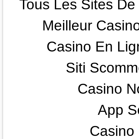
Casino Online France
Casino Crypto En Ligne
Casino En Ligne Argent Réel
Casino En Ligne
Migliori Casinò Online In Italia
October 30, 2011 |
thefreshfridge
| Tags:
apple
,
bed & breakfast
,
Breakfast
,
brunch
easy
,
fun
,
guest post
,
pancakes
,
skillet
,
Tr
Michelle
,
whole wheat
|
4 Comments »