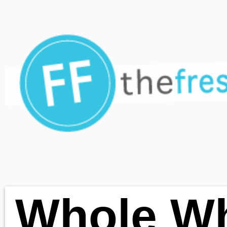
Whole Wheat Appl
Pancakes