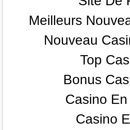
Healthy Meals
Holiday Recipes
Breakfast
Salads
HOW TO
Find The Fresh Fridge On: