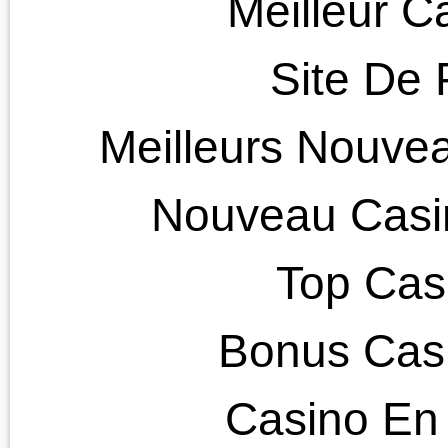
Vegetarian
Popular Categories
30 Minute Meals
Healthy Meals
Holiday Recipes
Breakfast
Salads
HOW TO
Find The Fresh Fridge On: