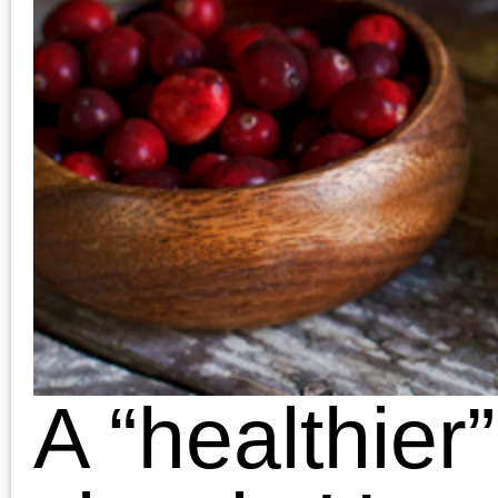
Casino Sites UK Not On Gamstop
Bitcoin Casino
Migliori Casino Online
Casino En Ligne Fiable
Casino En Ligne Bonus Sans Dépôt
Migliori Casino Online
Sites De Paris Sportifs En Belgique
Tous Les Sites De Paris Sportifs Belgiq
Meilleur Casino En Ligne Belgique
Casino En Ligne Belgique Bonus
Siti Scommesse Non Aams
Casino Non Aams Italia
App Scommesse