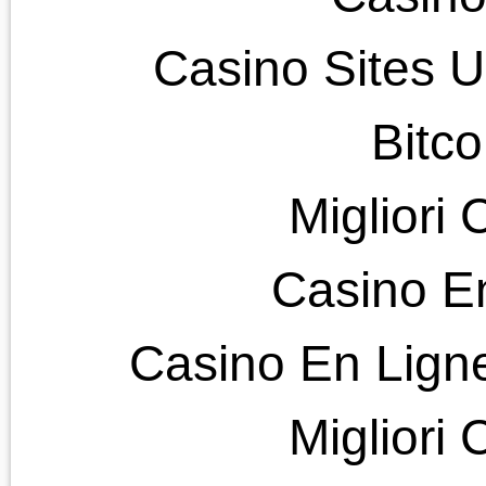
Casino En Ligne 2026
Casino En Ligne Retrait Immédiat 2026
Casino En Ligne France
Casino Non Aams
Free Spin Senza Deposito
Siti Casino Non Aams
Casino Non Aams Legali
코인카지노
토토사이트 추천
Trang Cá độ Bóng đá Uy Tín
Casino En Ligne France
Casino En Ligne
Casino En Ligne