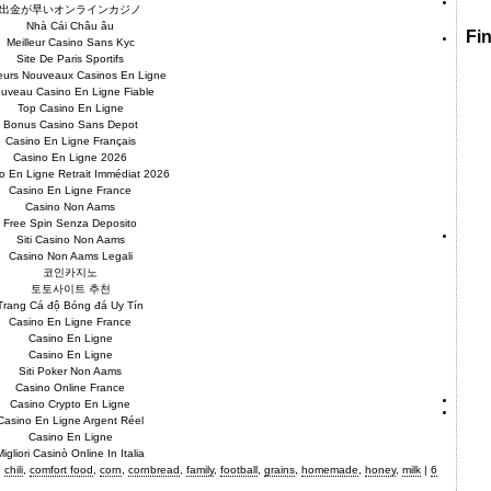
出金が早いオンラインカジノ
Nhà Cái Châu âu
Fi
Meilleur Casino Sans Kyc
Site De Paris Sportifs
leurs Nouveaux Casinos En Ligne
uveau Casino En Ligne Fiable
Top Casino En Ligne
Bonus Casino Sans Depot
Casino En Ligne Français
Casino En Ligne 2026
o En Ligne Retrait Immédiat 2026
Casino En Ligne France
Casino Non Aams
Free Spin Senza Deposito
Siti Casino Non Aams
Casino Non Aams Legali
코인카지노
토토사이트 추천
Trang Cá độ Bóng đá Uy Tín
Casino En Ligne France
Casino En Ligne
Casino En Ligne
Siti Poker Non Aams
Casino Online France
Casino Crypto En Ligne
Casino En Ligne Argent Réel
Casino En Ligne
Migliori Casinò Online In Italia
,
chili
,
comfort food
,
corn
,
cornbread
,
family
,
football
,
grains
,
homemade
,
honey
,
milk
|
6