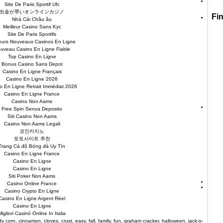
Site De Paris Sportif Ufc
出金が早いオンラインカジノ
Fi
Nhà Cái Châu âu
Meilleur Casino Sans Kyc
Site De Paris Sportifs
leurs Nouveaux Casinos En Ligne
uveau Casino En Ligne Fiable
Top Casino En Ligne
Bonus Casino Sans Depot
Casino En Ligne Français
Casino En Ligne 2026
o En Ligne Retrait Immédiat 2026
Casino En Ligne France
Casino Non Aams
Free Spin Senza Deposito
Siti Casino Non Aams
Casino Non Aams Legali
코인카지노
토토사이트 추천
Trang Cá độ Bóng đá Uy Tín
Casino En Ligne France
Casino En Ligne
Casino En Ligne
Siti Poker Non Aams
Casino Online France
Casino Crypto En Ligne
Casino En Ligne Argent Réel
Casino En Ligne
Migliori Casinò Online In Italia
dy corn
,
cinnamon
,
cloves
,
crust
,
easy
,
fall
,
family
,
fun
,
graham cracker
,
halloween
,
jack-o-