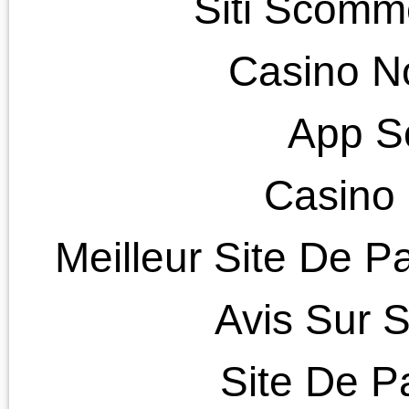
Search for:
Recipe Categories
Appetizers
Beverages
Desserts
Main Course