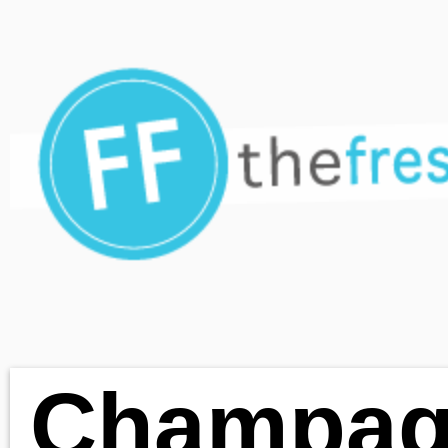
Champagne Cake
Pops