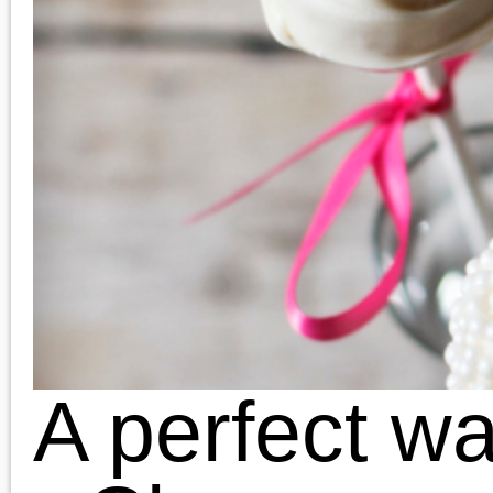
Casino Non Aams
Casino Sites UK Not On Gamstop
Bitcoin Casino
Migliori Casino Online
Casino En Ligne Fiable
Casino En Ligne Bonus Sans Dépôt
Migliori Casino Online
Sites De Paris Sportifs En Belgique
Tous Les Sites De Paris Sportifs Belgiq
Meilleur Casino En Ligne Belgique
Casino En Ligne Belgique Bonus
Siti Scommesse Non Aams
Casino Non Aams Italia