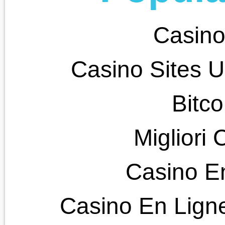
Casino En Ligne Français
Casino En Ligne 2026
Casino En Ligne Retrait Immédiat 2026
Casino En Ligne France
Casino Non Aams
Free Spin Senza Deposito
Siti Casino Non Aams
Casino Non Aams Legali
코인카지노
토토사이트 추천
Trang Cá độ Bóng đá Uy Tín
Casino En Ligne France
Casino En Ligne