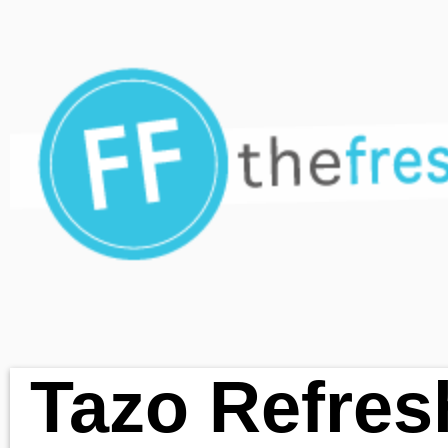
Tazo Refresh Tea