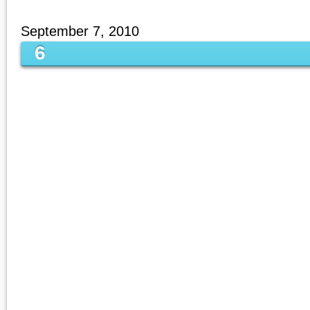
Casino Non Aams
Free Spin Senza Deposito
Siti Casino Non Aams
Casino Non Aams Legali
코인카지노
토토사이트 추천
Trang Cá độ Bóng đá Uy Tín
Casino En Ligne France
Casino En Ligne
Casino En Ligne
Siti Poker Non Aams
Casino Online France