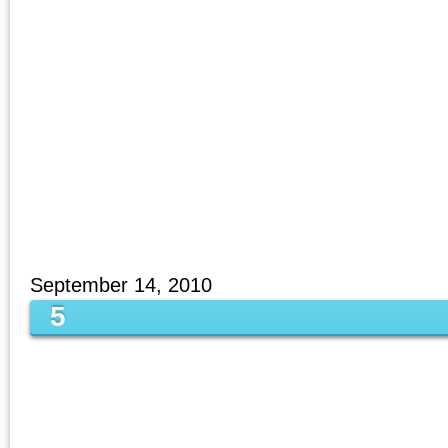
Migliori Casino Online
Sites De Paris Sportifs En Belgique
Tous Les Sites De Paris Sportifs Belgi
Meilleur Casino En Ligne Belgique
Casino En Ligne Belgique Bonus
Siti Scommesse Non Aams
Casino Non Aams Italia
App Scommesse
Casino Esteri Sicuri
Meilleur Site De Paris Sportif Internatio
Avis Sur Sweet Bonanza
Site De Paris Sportif Ufc