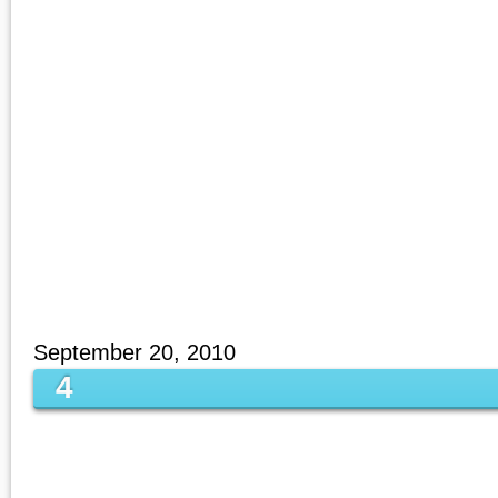
Sunfl
September 17, 2010
Tea
6
Assam
September 14, 2010
5