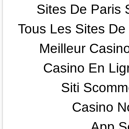
Siti Poker Non Aams
Casino Online France
Casino Crypto En Ligne
Casino En Ligne Argent Réel
Casino En Ligne
Migliori Casinò Online In Italia
August 1, 2011 |
thefreshfridge
| Tags:
apple
,
back to school
,
cider
,
cinnamon
,
fal
Fall Fest
,
family
,
float
,
fun
,
ginger ale
,
ice
cream
,
Oktoberfest
,
vanilla
|
3 Comments 