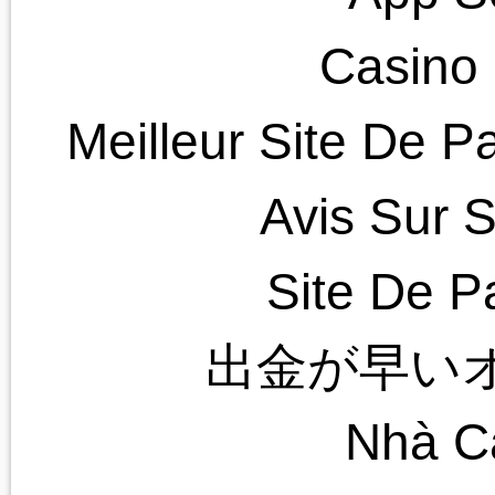
Search for:
Recipe Categories
Appetizers
Beverages
Desserts
Main Course
Side Dish
Salads
Baked Goods
Soups
Vegetarian