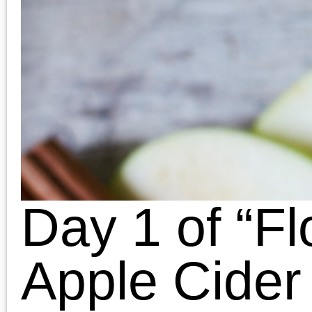
Casino Non Aams
Casino Sites UK Not On Gamstop
Bitcoin Casino
Migliori Casino Online
Casino En Ligne Fiable
Casino En Ligne Bonus Sans Dépôt
Migliori Casino Online
Sites De Paris Sportifs En Belgique
Tous Les Sites De Paris Sportifs Belgiq
Meilleur Casino En Ligne Belgique
Casino En Ligne Belgique Bonus
Siti Scommesse Non Aams
Casino Non Aams Italia
App Scommesse