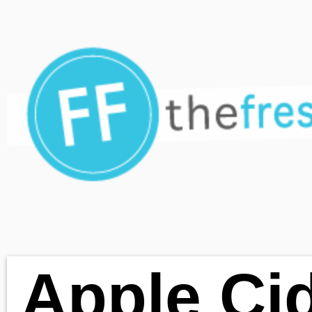
Apple Cider Floats