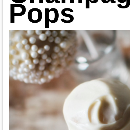
A perfect way to celebrat
- Champagne Cake Pops
White cake sweetened
with champagne mixed
with champagne
buttercream frosting.
Popular choices