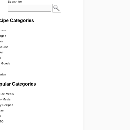
Search for:
cipe Categories
izers
ages
rts
Course
Dish
s
d Goods
s
arian
pular Categories
nute Meals
hy Meals
ay Recipes
fast
s
TO