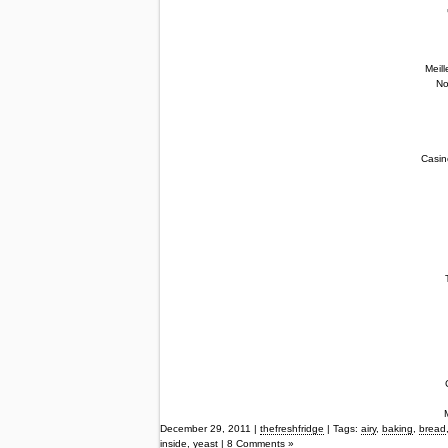
Meil
No
Casin
December 29, 2011 |
thefreshfridge
| Tags:
airy
,
baking
,
bread
inside
,
yeast
|
8 Comments »