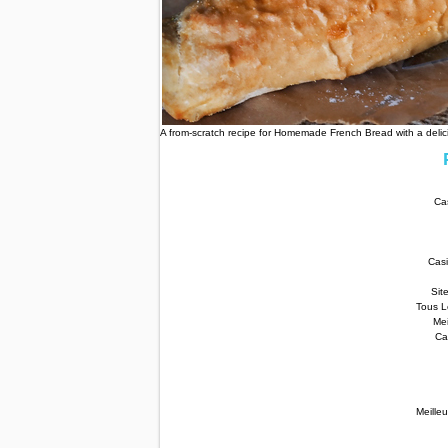
A from-scratch recipe for Homemade French Bread with a deliciou
Ca
Cas
Sit
Tous L
Mei
Ca
Meilleu