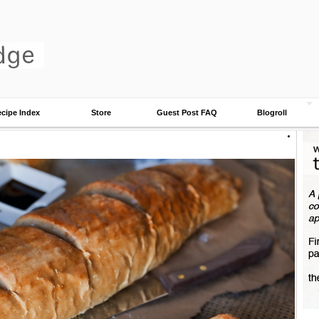
cipe Index
Store
Guest Post FAQ
Blogroll