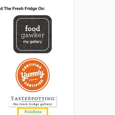
nd The Fresh Fridge On: