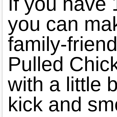
Casino Non Aams Italia
App Scommesse
Casino Esteri Sicuri
Meilleur Site De Paris Sportif Internation
Avis Sur Sweet Bonanza
Site De Paris Sportif Ufc
出金が早いオンラインカジノ
Nhà Cái Châu âu
Meilleur Casino Sans Kyc
Site De Paris Sportifs
Meilleurs Nouveaux Casinos En Ligne
Nouveau Casino En Ligne Fiable
Top Casino En Ligne