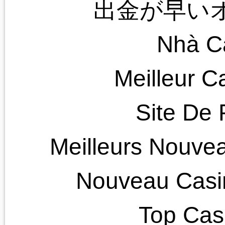
Side Dish
Salads
Baked Goods
Soups
Vegetarian
Popular Categories
30 Minute Meals
Healthy Meals
Holiday Recipes
Breakfast
Salads
HOW TO
Find The Fresh Fridge On: