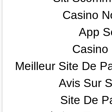
Search for:
Recipe Categories
Appetizers
Beverages
Desserts
Main Course