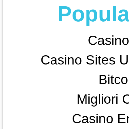
Bonus Casino Sans Depot
Casino En Ligne Français
Casino En Ligne 2026
Casino En Ligne Retrait Immédiat 2026
Casino En Ligne France
Casino Non Aams
Free Spin Senza Deposito
Siti Casino Non Aams
Casino Non Aams Legali
코인카지노
토토사이트 추천
Trang Cá độ Bóng đá Uy Tín
Casino En Ligne France