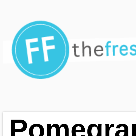
Pomegranate Citru
Spritzers