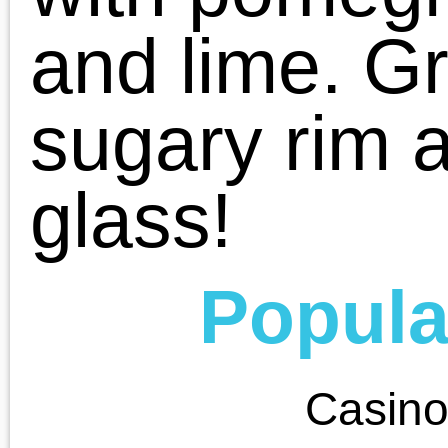
Casino Esteri Sicuri
Meilleur Site De Paris Sportif Internation
Avis Sur Sweet Bonanza
Site De Paris Sportif Ufc
出金が早いオンラインカジノ
Nhà Cái Châu âu
Meilleur Casino Sans Kyc
Site De Paris Sportifs
Meilleurs Nouveaux Casinos En Ligne
Nouveau Casino En Ligne Fiable
Top Casino En Ligne
Bonus Casino Sans Depot
Casino En Ligne Français