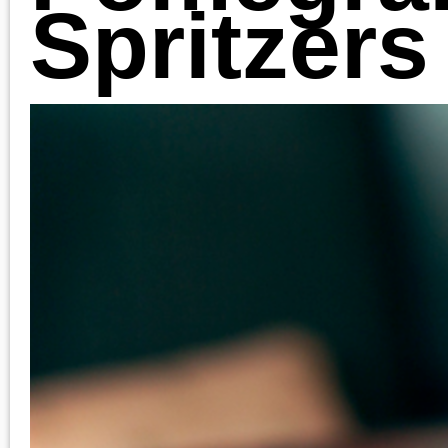
A refreshing, fun spritzer
with pomegranate, lemon
and lime. Great with a
sugary rim and your part
glass!
Popular choices
Casino Non Aams