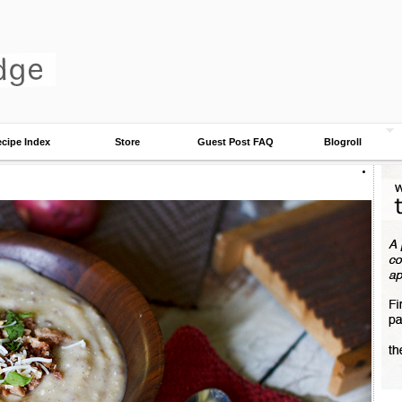
cipe Index
Store
Guest Post FAQ
Blogroll