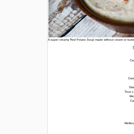
A super creamy Red Potato Soup made without cream or butter!
Ca
Cas
Sit
Tous L
Mei
Ca
Meilleu