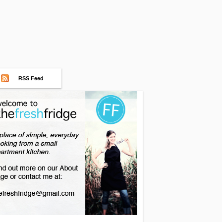
RSS Feed