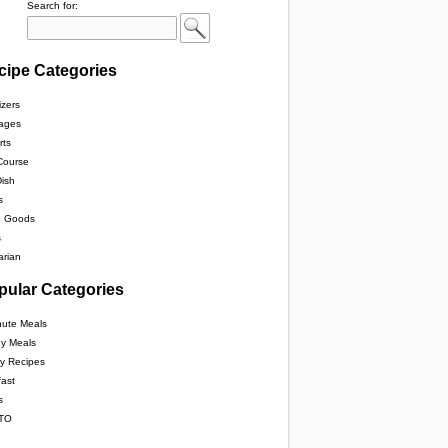
Search for:
cipe Categories
izers
ages
rts
Course
Dish
s
d Goods
s
arian
pular Categories
nute Meals
hy Meals
ay Recipes
fast
s
TO