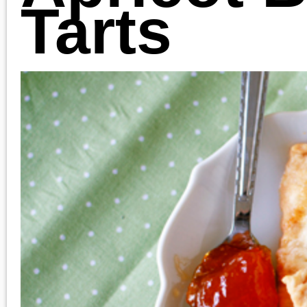
An adult twist on a
childhood favorite -
Homemade Apricot
Brandy Pop Tarts.
Popular choices
Casino Non Aams
Casino Sites UK Not On Gamstop