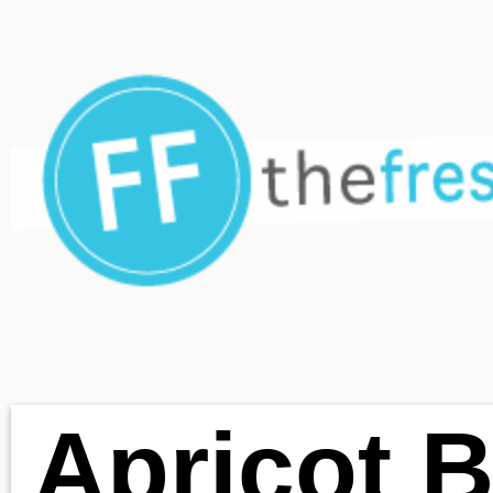
Apricot Brandy Po
Tarts