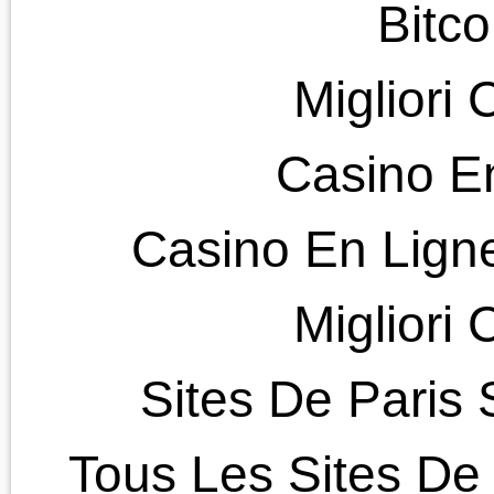
Casino En Ligne France
Casino Non Aams
Free Spin Senza Deposito
Siti Casino Non Aams
Casino Non Aams Legali
코인카지노
토토사이트 추천
Trang Cá độ Bóng đá Uy Tín
Casino En Ligne France
Casino En Ligne
Casino En Ligne
Siti Poker Non Aams
Casino Online France