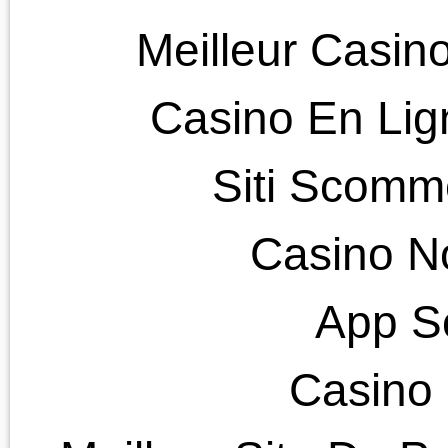
Casino Crypto En Ligne
Casino En Ligne Argent Réel
Casino En Ligne
Migliori Casinò Online In Italia
March 23, 2011 |
thefreshfridge
| Tags:
apricot
,
brandy
,
Breakfast
,
childhood
,
chocolate
,
cinnamon
,
favorites
,
filling
,
frosting
,
homemade
,
jam
,
nutella
,
pie crus
pop tarts
,
powdered sugar
,
preserves
,
sug
to go
|
5 Comments »