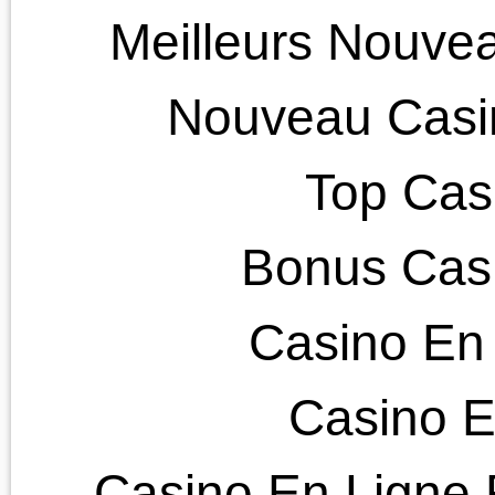
Popular Categories
30 Minute Meals
Healthy Meals
Holiday Recipes
Breakfast
Salads
HOW TO
Find The Fresh Fridge On: