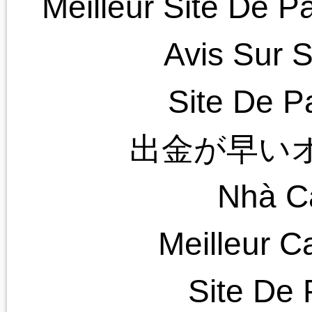
Search for:
Recipe Categories
Appetizers
Beverages
Desserts
Main Course
Side Dish
Salads
Baked Goods
Soups
Vegetarian