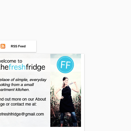
RSS Feed