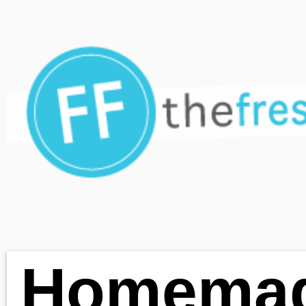
Homemade Biscuit
& Gravy