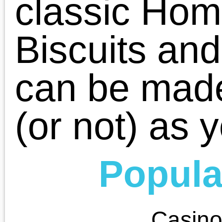
Casino Esteri Sicuri
Meilleur Site De Paris Sportif Internation
Avis Sur Sweet Bonanza
Site De Paris Sportif Ufc
出金が早いオンラインカジノ
Nhà Cái Châu âu
Meilleur Casino Sans Kyc
Site De Paris Sportifs
Meilleurs Nouveaux Casinos En Ligne
Nouveau Casino En Ligne Fiable
Top Casino En Ligne
Bonus Casino Sans Depot
Casino En Ligne Français